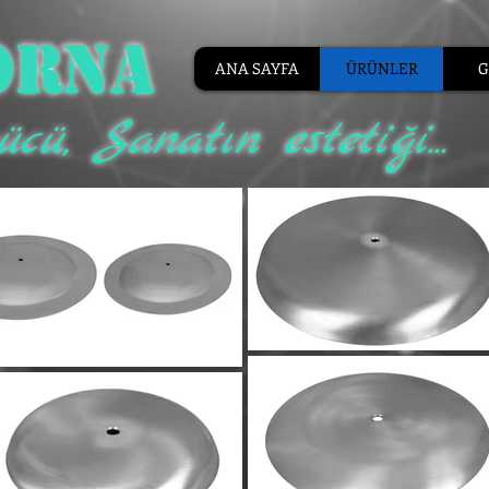
ORNA
ANA SAYFA
ÜRÜNLER
G
cü, Sanatın estetiği...