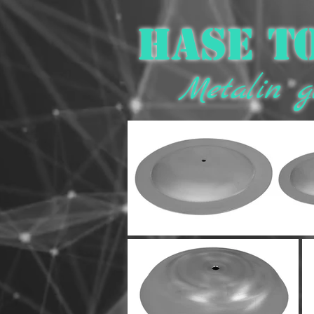
HASE T
Metalin gü