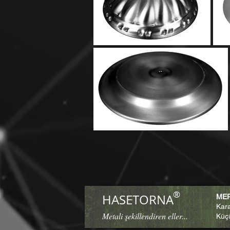
®
HASETORNA
M
Kara
Metali şekillendiren eller...
Küç