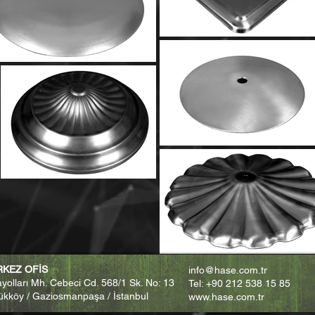
ERKEZ OFİS
info@hase.com.tr
yolları Mh. Cebeci Cd. 568/1 Sk. No: 13
Tel: +90 212 538 15 85
ükköy / Gaziosmanpaşa / İstanbul
www.hase.com.tr